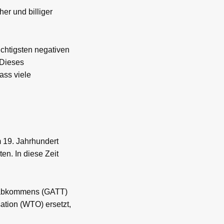
er und billiger
ichtigsten negativen
 Dieses
ass viele
m 19. Jahrhundert
en. In diese Zeit
lsabkommens (GATT)
tion (WTO) ersetzt,